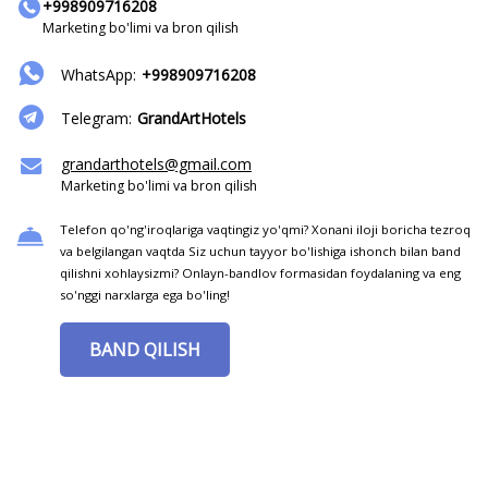
+998909716208
Marketing bo'limi va bron qilish
WhatsApp:
+998909716208
Telegram:
GrandArtHotels
grandarthotels@gmail.com
Marketing bo'limi va bron qilish
Telefon qo'ng'iroqlariga vaqtingiz yo'qmi? Xonani iloji boricha tezroq
va belgilangan vaqtda Siz uchun tayyor bo'lishiga ishonch bilan band
qilishni xohlaysizmi? Onlayn-bandlov formasidan foydalaning va eng
so'nggi narxlarga ega bo'ling!
BAND QILISH