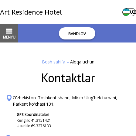
Art Residence Hotel
UZ
BANDLOV
MENYU
Bosh sahifa
–
Aloqa uchun
Kontaktlar
O'zbekiston. Toshkent shahri, Mirzo Ulug'bek tumani,
Parkent ko'chasi 131.
GPS koordinatalari
Kenglik: 41.3151421
Uzunlik: 69.3276133