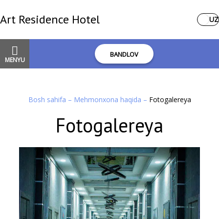
Art Residence Hotel
UZ
BANDLOV
MENYU
Bosh sahifa
–
Mehmonxona haqida
–
Fotogalereya
Fotogalereya