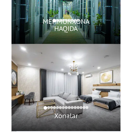
MEHMONXONA
HAQIDA
Xonalar